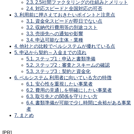
2.3.
2.5社間ファクタリングの仕組みとメリット
2.4.
対応スピードと全国対応の可否
3.
利用前に押さえておきたいポイントと注意点
3.1.
資金化スピードが即日でない点
3.2.
収納代行費用等の別途コスト
3.3.
売掛先への通知や影響
3.4.
申込可能な主体・業種
4.
他社との比較でベルシステムが優れている点
5.
申込から契約～入金までの流れ
5.1.
ステップ1：申込と書類準備
5.2.
ステップ2：審査とスキームの確認
5.3.
ステップ3：契約と資金化
6.
ベルシステム 利用者に向いている方の特徴
6.1.
安心性を重視したい事業者
6.2.
費用の見通しを明確にしたい事業者
6.3.
取引先との関係を守りたい方
6.4.
書類準備が可能で少し時間に余裕がある事業
者
7.
まとめ
[PR]