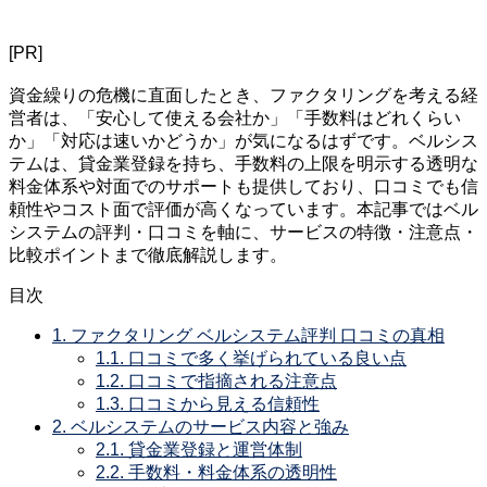
[PR]
資金繰りの危機に直面したとき、ファクタリングを考える経
営者は、「安心して使える会社か」「手数料はどれくらい
か」「対応は速いかどうか」が気になるはずです。ベルシス
テムは、貸金業登録を持ち、手数料の上限を明示する透明な
料金体系や対面でのサポートも提供しており、口コミでも信
頼性やコスト面で評価が高くなっています。本記事ではベル
システムの評判・口コミを軸に、サービスの特徴・注意点・
比較ポイントまで徹底解説します。
目次
1.
ファクタリング ベルシステム評判 口コミの真相
1.1.
口コミで多く挙げられている良い点
1.2.
口コミで指摘される注意点
1.3.
口コミから見える信頼性
2.
ベルシステムのサービス内容と強み
2.1.
貸金業登録と運営体制
2.2.
手数料・料金体系の透明性