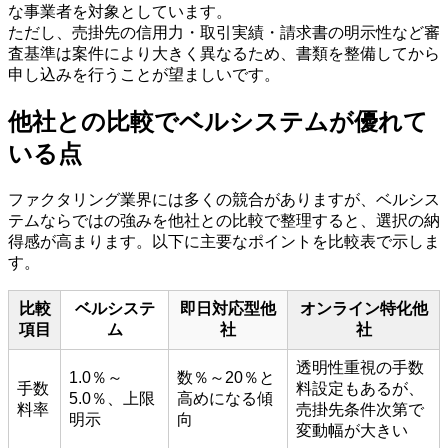
な事業者を対象としています。
ただし、売掛先の信用力・取引実績・請求書の明示性など審
査基準は案件により大きく異なるため、書類を整備してから
申し込みを行うことが望ましいです。
他社との比較でベルシステムが優れて
いる点
ファクタリング業界には多くの競合がありますが、ベルシス
テムならではの強みを他社との比較で整理すると、選択の納
得感が高まります。以下に主要なポイントを比較表で示しま
す。
比較
ベルシステ
即日対応型他
オンライン特化他
項目
ム
社
社
透明性重視の手数
1.0％～
数％～20％と
手数
料設定もあるが、
5.0％、上限
高めになる傾
料率
売掛先条件次第で
明示
向
変動幅が大きい