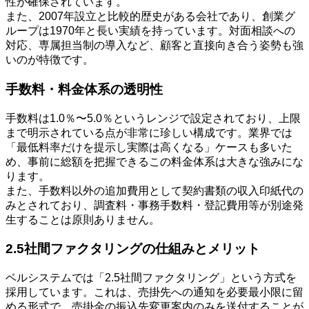
性が確保されています。
また、2007年設立と比較的歴史がある会社であり、創業グ
ループは1970年と長い実績を持っています。対面相談への
対応、専属担当制の導入など、顧客と直接向き合う姿勢も強
いのが特徴です。
手数料・料金体系の透明性
手数料は1.0％〜5.0％というレンジで設定されており、上限
まで明示されている点が非常に珍しい構成です。業界では
「最低料率だけを提示し実際は高くなる」ケースも多いた
め、事前に総額を把握できるこの料金体系は大きな強みにな
ります。
また、手数料以外の追加費用として契約書類の収入印紙代の
みとされており、調査料・事務手数料・登記費用等が別途発
生することは原則ありません。
2.5社間ファクタリングの仕組みとメリット
ベルシステムでは「2.5社間ファクタリング」という方式を
採用しています。これは、売掛先への通知を必要最小限に留
める形式で、売掛金の振込先変更案内のみを送付することが