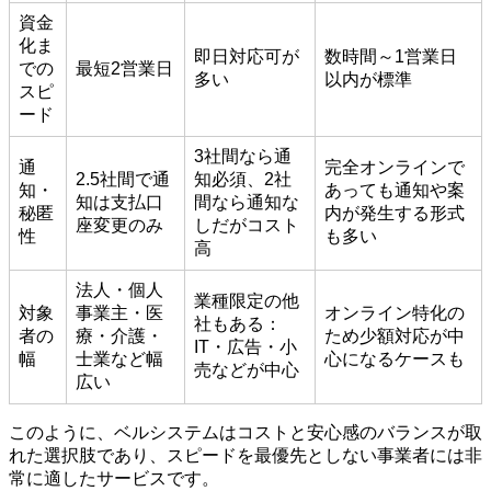
資金
化ま
即日対応可が
数時間～1営業日
での
最短2営業日
多い
以内が標準
スピ
ード
3社間なら通
通
完全オンラインで
2.5社間で通
知必須、2社
知・
あっても通知や案
知は支払口
間なら通知な
秘匿
内が発生する形式
座変更のみ
しだがコスト
性
も多い
高
法人・個人
業種限定の他
対象
事業主・医
オンライン特化の
社もある：
者の
療・介護・
ため少額対応が中
IT・広告・小
幅
士業など幅
心になるケースも
売などが中心
広い
このように、ベルシステムはコストと安心感のバランスが取
れた選択肢であり、スピードを最優先としない事業者には非
常に適したサービスです。