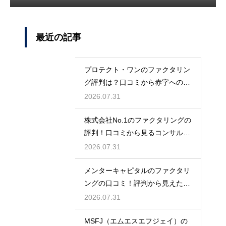
最近の記事
プロテクト・ワンのファクタリン
グ評判は？口コミから赤字への対
応力を調査
2026.07.31
株式会社No.1のファクタリングの
評判！口コミから見るコンサル力
とは
2026.07.31
メンターキャピタルのファクタリ
ングの口コミ！評判から見えた利
用者の本音
2026.07.31
MSFJ（エムエスエフジェイ）の