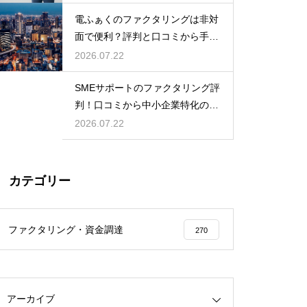
電ふぁくのファクタリングは非対
面で便利？評判と口コミから手軽
さを検証
2026.07.22
SMEサポートのファクタリング評
判！口コミから中小企業特化の強
みを調査
2026.07.22
カテゴリー
ファクタリング・資金調達
270
アーカイブ