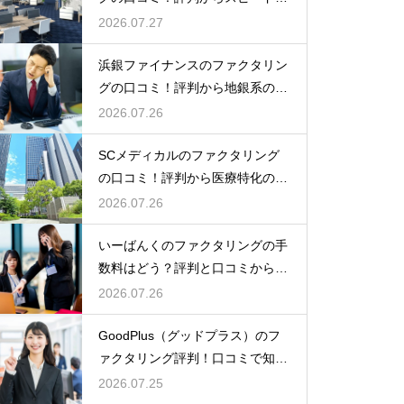
金を大調査
2026.07.27
浜銀ファイナンスのファクタリン
グの口コミ！評判から地銀系の安
心感を分析
2026.07.26
SCメディカルのファクタリング
の口コミ！評判から医療特化の調
達力を解剖
2026.07.26
いーばんくのファクタリングの手
数料はどう？評判と口コミからコ
ストを解説
2026.07.26
GoodPlus（グッドプラス）のフ
ァクタリング評判！口コミで知る
魅力
2026.07.25