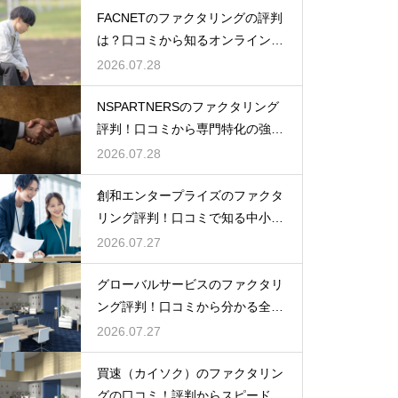
FACNETのファクタリングの評判
は？口コミから知るオンラインの
魅力
2026.07.28
NSPARTNERSのファクタリング
評判！口コミから専門特化の強み
を解説
2026.07.28
創和エンタープライズのファクタ
リング評判！口コミで知る中小企
業への支援
2026.07.27
グローバルサービスのファクタリ
ング評判！口コミから分かる全国
対応の強み
2026.07.27
買速（カイソク）のファクタリン
グの口コミ！評判からスピード入