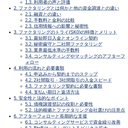
1.3.
利用者の声と評価
2.
ファクタリングとは何かと他の資金調達との違い
2.1.
融資との違い
2.2.
手数料と金利の比較
2.3.
信用情報への影響と秘密性
3.
ファクタリングのトライ(SK0)の特徴とメリット
3.1.
最短即日入金とオンライン契約
3.2.
秘密厳守と二社間ファクタリング
3.3.
業界最低水準の手数料
3.4.
コンサルティングやマッチングのアフターフ
ォロー
4.
利用の流れと必要書類
4.1.
申込みから契約までのステップ
4.2.
2社間取引・3社間取引の入金スピード
4.3.
ファクタリング契約に必要な書類
4.4.
支払い期日と返済方法
5.
安全性と法的なポイント
5.1.
債権譲渡登記の役割と必要性
5.2.
法的根拠とファクタリング会社選びの注意点
6.
アフターフォローと長期的な支援
6.1.
コンサルティングサービスで資金繰り改善