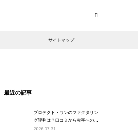
サイトマップ
最近の記事
プロテクト・ワンのファクタリン
グ評判は？口コミから赤字への対
応力を調査
2026.07.31