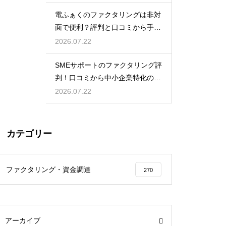
電ふぁくのファクタリングは非対
面で便利？評判と口コミから手軽
さを検証
2026.07.22
SMEサポートのファクタリング評
判！口コミから中小企業特化の強
みを調査
2026.07.22
カテゴリー
ファクタリング・資金調達
270
アーカイブ