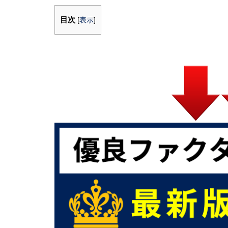
目次
[
表示
]