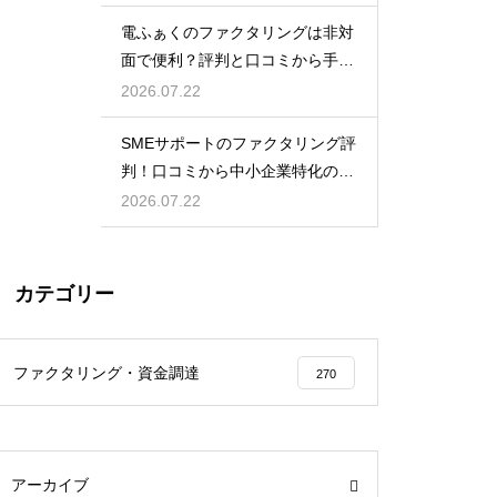
電ふぁくのファクタリングは非対
面で便利？評判と口コミから手軽
さを検証
2026.07.22
SMEサポートのファクタリング評
判！口コミから中小企業特化の強
みを調査
2026.07.22
カテゴリー
ファクタリング・資金調達
270
アーカイブ