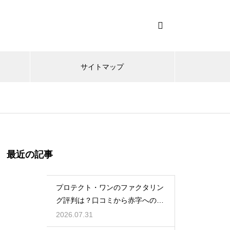
サイトマップ
最近の記事
プロテクト・ワンのファクタリン
グ評判は？口コミから赤字への対
応力を調査
2026.07.31