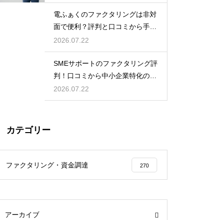
電ふぁくのファクタリングは非対
面で便利？評判と口コミから手軽
さを検証
2026.07.22
SMEサポートのファクタリング評
判！口コミから中小企業特化の強
みを調査
2026.07.22
カテゴリー
ファクタリング・資金調達
270
アーカイブ